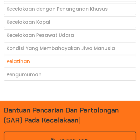
Kecelakaan dengan Penanganan Khusus
Kecelakaan Kapal
Kecelakaan Pesawat Udara
Kondisi Yang Membahayakan Jiwa Manusia
Pelatihan
Pengumuman
B
A
N
T
U
A
N
P
E
N
C
A
R
I
A
N
D
A
N
P
E
R
T
O
L
O
N
G
A
N
(
S
A
R
)
P
A
D
A
K
E
C
E
L
A
K
A
A
N
D
A
N
B
E
N
C
|