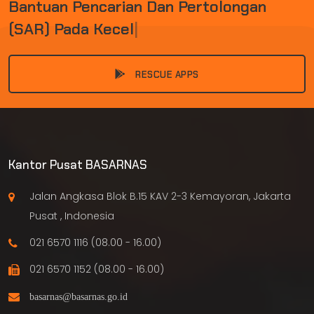
B
A
N
T
U
A
N
P
E
N
C
A
R
I
A
N
D
A
N
P
E
R
T
O
L
O
N
G
A
N
(
S
A
R
)
P
A
D
A
K
E
C
E
L
A
K
A
A
N
D
A
N
|
RESCUE APPS
Kantor Pusat BASARNAS
Jalan Angkasa Blok B.15 KAV 2-3 Kemayoran, Jakarta
Pusat , Indonesia
021 6570 1116 (08.00 - 16.00)
021 6570 1152 (08.00 - 16.00)