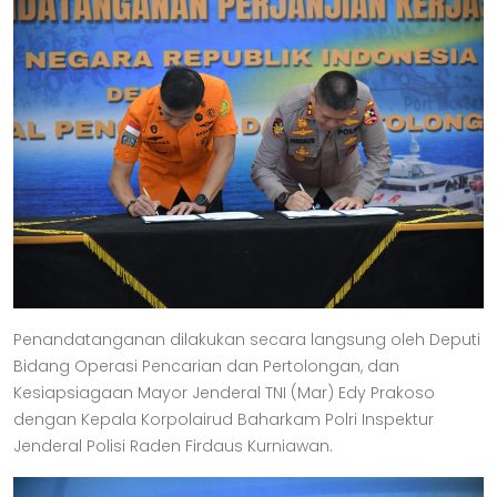
Penandatanganan dilakukan secara langsung oleh Deputi
Bidang Operasi Pencarian dan Pertolongan, dan
Kesiapsiagaan Mayor Jenderal TNI (Mar) Edy Prakoso
dengan Kepala Korpolairud Baharkam Polri Inspektur
Jenderal Polisi Raden Firdaus Kurniawan.