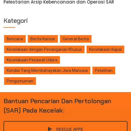
Pelestarian Arsip Kebencanaan dan Operasi SAR
Kategori
Bencana
Berita Kansar
General Berita
Kecelakaan dengan Penanganan Khusus
Kecelakaan Kapal
Kecelakaan Pesawat Udara
Kondisi Yang Membahayakan Jiwa Manusia
Pelatihan
Pengumuman
B
A
N
T
U
A
N
P
E
N
C
A
R
I
A
N
D
A
N
P
E
R
T
O
L
O
N
G
A
N
(
S
A
R
)
P
A
D
A
K
E
C
E
L
A
K
A
A
N
D
A
N
B
|
RESCUE APPS