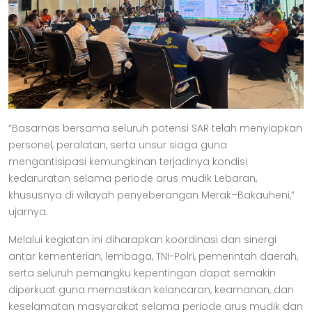
“Basarnas bersama seluruh potensi SAR telah menyiapkan
personel, peralatan, serta unsur siaga guna
mengantisipasi kemungkinan terjadinya kondisi
kedaruratan selama periode arus mudik Lebaran,
khususnya di wilayah penyeberangan Merak–Bakauheni,”
ujarnya.
Melalui kegiatan ini diharapkan koordinasi dan sinergi
antar kementerian, lembaga, TNI-Polri, pemerintah daerah,
serta seluruh pemangku kepentingan dapat semakin
diperkuat guna memastikan kelancaran, keamanan, dan
keselamatan masyarakat selama periode arus mudik dan