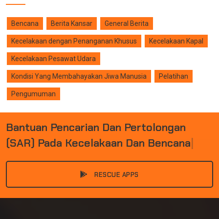
Bencana
Berita Kansar
General Berita
Kecelakaan dengan Penanganan Khusus
Kecelakaan Kapal
Kecelakaan Pesawat Udara
Kondisi Yang Membahayakan Jiwa Manusia
Pelatihan
Pengumuman
B
A
N
T
U
A
N
P
E
N
C
A
R
I
A
N
D
A
N
P
E
R
T
O
L
O
N
G
A
N
(
S
A
R
)
P
A
D
A
K
E
C
E
L
A
K
A
A
N
D
A
N
B
E
N
C
A
N
A
|
RESCUE APPS