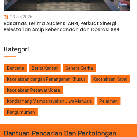
23 Jul 2026
Basarnas Terima Audiensi ANRI, Perkuat Sinergi
Pelestarian Arsip Kebencanaan dan Operasi SAR
Kategori
Bencana
Berita Kansar
General Berita
Kecelakaan dengan Penanganan Khusus
Kecelakaan Kapal
Kecelakaan Pesawat Udara
Kondisi Yang Membahayakan Jiwa Manusia
Pelatihan
Pengumuman
B
A
N
T
U
A
N
P
E
N
C
A
R
I
A
N
D
A
N
P
E
R
T
O
L
O
N
G
A
N