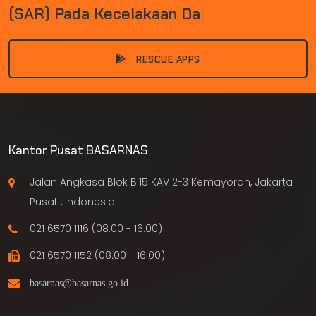
(
S
A
R
)
P
A
D
A
K
E
C
E
L
A
K
A
A
N
D
A
N
B
E
N
C
|
RESCUE APPS
Kantor Pusat BASARNAS
Jalan Angkasa Blok B.15 KAV 2-3 Kemayoran, Jakarta
Pusat , Indonesia
021 6570 1116 (08.00 - 16.00)
021 6570 1152 (08.00 - 16.00)