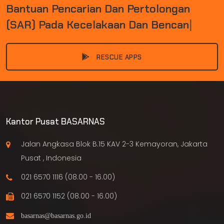
B
A
N
T
U
A
N
P
E
N
C
A
R
I
A
N
D
A
N
P
E
R
T
O
L
O
N
G
A
N
(
S
A
R
)
P
A
D
A
K
E
C
E
L
A
K
A
A
N
D
A
N
B
E
N
C
A
N
A
|
RESCUE APPS
Kantor Pusat BASARNAS
Jalan Angkasa Blok B.15 KAV 2-3 Kemayoran, Jakarta
Pusat , Indonesia
021 6570 1116 (08.00 - 16.00)
021 6570 1152 (08.00 - 16.00)