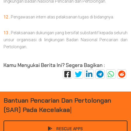
lingkungan Badan Nasional Pencarian dan Pertolongan.
12 .
Pengawasan intern atas pelaksanan tugas di bidangnya.
13 .
Pelaksanaan dukungan yang bersifat substantif kepada seluruh
unsur organisasi di lingkungan Badan Nasional Pencarian dan
Pertolongan.
Kamu Menyukai Berita Ini? Segera Bagikan :
B
A
N
T
U
A
N
P
E
N
C
A
R
I
A
N
D
A
N
P
E
R
T
O
L
O
N
G
A
N
(
S
A
R
)
P
A
D
A
K
E
C
E
L
A
K
A
A
N
D
|
RESCUE APPS