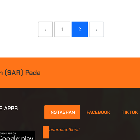
‹
1
2
›
N
(
S
A
R
)
P
A
D
A
K
E
C
E
L
|
E APPS
INSTAGRAM
FACEBOOK
TIKTOK
@basarnasofficial