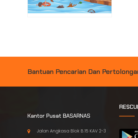
B
A
N
T
U
A
N
P
E
N
C
A
R
I
A
N
D
A
N
P
E
R
T
O
L
O
N
G
A
RESCU
Kantor Pusat BASARNAS
Jalan Angkasa Blok B.15 KAV 2-3