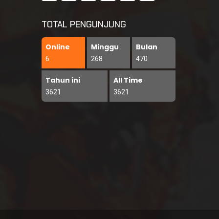
TOTAL PENGUNJUNG
Online
Minggu
Bulan
6
268
470
Tahun ini
All Time
3621
3621