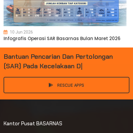
10 Jun 2026
Infografis Operasi SAR Basarnas Bulan Maret 2026
B
A
N
T
U
A
N
P
E
N
C
A
R
I
A
N
D
A
N
P
E
R
T
O
L
O
N
G
A
N
(
S
A
R
)
P
A
D
A
K
E
C
E
L
A
K
A
A
N
D
A
N
B
E
|
RESCUE APPS
Kantor Pusat BASARNAS